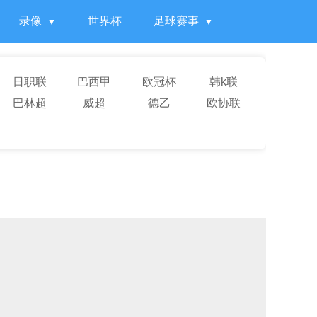
录像
世界杯
足球赛事
日职联
巴西甲
欧冠杯
韩k联
巴林超
威超
德乙
欧协联