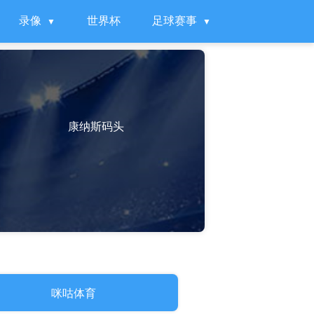
录像
世界杯
足球赛事
康纳斯码头
咪咕体育