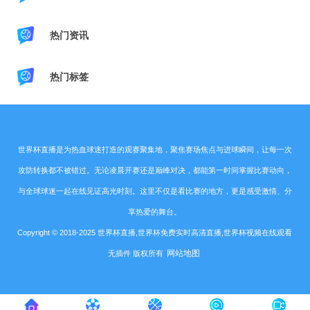
热门资讯
热门标签
世界杯直播是为热血球迷打造的观赛聚集地，聚焦赛场焦点与进球瞬间，让每一次
攻防转换都不被错过。无论凌晨开赛还是巅峰对决，都能第一时间掌握比赛动向，
与全球球迷一起在线见证高光时刻。这里不仅是看比赛的地方，更是感受激情、分
享热爱的舞台。
Copyright © 2018-2025 世界杯直播,世界杯免费实时高清直播,世界杯视频在线观看
网站地图
无插件 版权所有