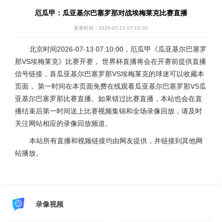
厄瓜甲：瓜亚基尔巴塞罗那对战埃梅莱克比赛直播
更新时间：2026-07-13 07:10:00
北京时间2026-07-13 07:10:00，厄瓜甲《瓜亚基尔巴塞罗
那VS埃梅莱克》比赛开赛， 世界杯直播将会在开赛前提供直播
信号链接，喜瓜亚基尔巴塞罗那VS埃梅莱克的球迷可以收藏本
页面， 第一时间在本页面免费在线观看瓜亚基尔巴塞罗那VS瓜
亚基尔巴塞罗那比赛直播。如果错过比赛直播，本站也会在直
播结束后第一时间送上比赛视频集锦和全场录像回放，请及时
关注网站相应的录像回放频道。
本站所有直播和视频链接均由网友提供，并链接到其他网
站播放。
录像视频