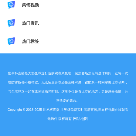
集锦视频
热门资讯
热门标签
世界杯直播是为热血球迷打造的观赛聚集地，聚焦赛场焦点与进球瞬间，让每一次
攻防转换都不被错过。无论凌晨开赛还是巅峰对决，都能第一时间掌握比赛动向，
与全球球迷一起在线见证高光时刻。这里不仅是看比赛的地方，更是感受激情、分
享热爱的舞台。
Copyright © 2018-2025 世界杯直播,世界杯免费实时高清直播,世界杯视频在线观看
网站地图
无插件 版权所有