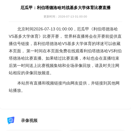
厄瓜甲：利伯塔德洛哈对战基多大学体育比赛直播
更新时间：2026-07-13 01:00:00
北京时间2026-07-13 01:00:00，厄瓜甲《利伯塔德洛哈
VS基多大学体育》比赛开赛， 世界杯直播将会在开赛前提供直
播信号链接，喜利伯塔德洛哈VS基多大学体育的球迷可以收藏
本页面， 第一时间在本页面免费在线观看利伯塔德洛哈VS利伯
塔德洛哈比赛直播。如果错过比赛直播，本站也会在直播结束
后第一时间送上比赛视频集锦和全场录像回放，请及时关注网
站相应的录像回放频道。
本站所有直播和视频链接均由网友提供，并链接到其他网
站播放。
录像视频