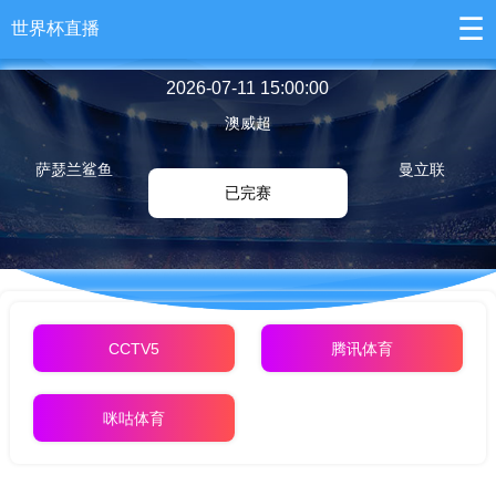
☰
世界杯直播
2026-07-11 15:00:00
澳威超
萨瑟兰鲨鱼
曼立联
已完赛
CCTV5
腾讯体育
咪咕体育