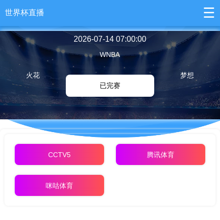
☰
世界杯直播
2026-07-14 07:00:00
WNBA
火花
梦想
已完赛
CCTV5
腾讯体育
咪咕体育