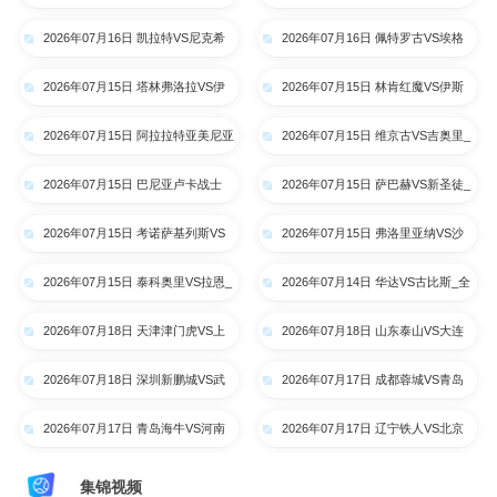
拉约瓦大学_全场录像【高清回放】
阿特比森_全场录像【高清回放】
2026年07月16日 凯拉特VS尼克希
2026年07月16日 佩特罗古VS埃格
奇_全场录像【高清回放】
纳蒂亚_全场录像【高清回放】
2026年07月15日 塔林弗洛拉VS伊
2026年07月15日 林肯红魔VS伊斯
比利亚1999_全场录像【高清回
卡尔德斯_全场录像【高清回放】
2026年07月15日 阿拉拉特亚美尼亚
2026年07月15日 维京古VS吉奥里_
放】
VS里加FC_全场录像【高清回放】
全场录像【高清回放】
2026年07月15日 巴尼亚卢卡战士
2026年07月15日 萨巴赫VS新圣徒_
VS索非亚列夫斯基_全场录像【高
全场录像【高清回放】
2026年07月15日 考诺萨基列斯VS
2026年07月15日 弗洛里亚纳VS沙
清回放】
德利塔_全场录像【高清回放】
姆洛克_全场录像【高清回放】
2026年07月15日 泰科奥里VS拉恩_
2026年07月14日 华达VS古比斯_全
全场录像【高清回放】
场录像【高清回放】
2026年07月18日 天津津门虎VS上
2026年07月18日 山东泰山VS大连
海申花_全场录像【高清回放】
英博_全场录像【高清回放】
2026年07月18日 深圳新鹏城VS武
2026年07月17日 成都蓉城VS青岛
汉三镇_全场录像【高清回放】
西海岸_全场录像【高清回放】
2026年07月17日 青岛海牛VS河南
2026年07月17日 辽宁铁人VS北京
队_全场录像【高清回放】
国安_全场录像【高清回放】
集锦视频