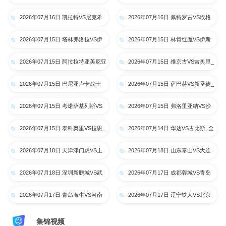
拉约瓦大学_全场录像【高清回放】
阿特比森_全场录像【高清回放】
2026年07月16日 凯拉特VS尼克希
2026年07月16日 佩特罗古VS埃格
奇_全场录像【高清回放】
纳蒂亚_全场录像【高清回放】
2026年07月15日 塔林弗洛拉VS伊
2026年07月15日 林肯红魔VS伊斯
比利亚1999_全场录像【高清回
卡尔德斯_全场录像【高清回放】
2026年07月15日 阿拉拉特亚美尼亚
2026年07月15日 维京古VS吉奥里_
放】
VS里加FC_全场录像【高清回放】
全场录像【高清回放】
2026年07月15日 巴尼亚卢卡战士
2026年07月15日 萨巴赫VS新圣徒_
VS索非亚列夫斯基_全场录像【高
全场录像【高清回放】
2026年07月15日 考诺萨基列斯VS
2026年07月15日 弗洛里亚纳VS沙
清回放】
德利塔_全场录像【高清回放】
姆洛克_全场录像【高清回放】
2026年07月15日 泰科奥里VS拉恩_
2026年07月14日 华达VS古比斯_全
全场录像【高清回放】
场录像【高清回放】
2026年07月18日 天津津门虎VS上
2026年07月18日 山东泰山VS大连
海申花_全场录像【高清回放】
英博_全场录像【高清回放】
2026年07月18日 深圳新鹏城VS武
2026年07月17日 成都蓉城VS青岛
汉三镇_全场录像【高清回放】
西海岸_全场录像【高清回放】
2026年07月17日 青岛海牛VS河南
2026年07月17日 辽宁铁人VS北京
队_全场录像【高清回放】
国安_全场录像【高清回放】
集锦视频