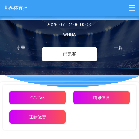
☰
世界杯直播
2026-07-12 06:00:00
WNBA
水星
王牌
已完赛
CCTV5
腾讯体育
咪咕体育