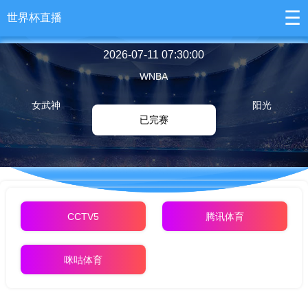
☰
世界杯直播
2026-07-11 07:30:00
WNBA
女武神
阳光
已完赛
CCTV5
腾讯体育
咪咕体育