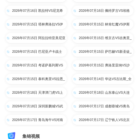
拉约瓦大学_全场录像【高清回放】
阿特比森_全场录像【高清回放】
2026年07月16日 凯拉特VS尼克希
2026年07月16日 佩特罗古VS埃格
奇_全场录像【高清回放】
纳蒂亚_全场录像【高清回放】
2026年07月15日 塔林弗洛拉VS伊
2026年07月15日 林肯红魔VS伊斯
比利亚1999_全场录像【高清回
卡尔德斯_全场录像【高清回放】
2026年07月15日 阿拉拉特亚美尼亚
2026年07月15日 维京古VS吉奥里_
放】
VS里加FC_全场录像【高清回放】
全场录像【高清回放】
2026年07月15日 巴尼亚卢卡战士
2026年07月15日 萨巴赫VS新圣徒_
VS索非亚列夫斯基_全场录像【高
全场录像【高清回放】
2026年07月15日 考诺萨基列斯VS
2026年07月15日 弗洛里亚纳VS沙
清回放】
德利塔_全场录像【高清回放】
姆洛克_全场录像【高清回放】
2026年07月15日 泰科奥里VS拉恩_
2026年07月14日 华达VS古比斯_全
全场录像【高清回放】
场录像【高清回放】
2026年07月18日 天津津门虎VS上
2026年07月18日 山东泰山VS大连
海申花_全场录像【高清回放】
英博_全场录像【高清回放】
2026年07月18日 深圳新鹏城VS武
2026年07月17日 成都蓉城VS青岛
汉三镇_全场录像【高清回放】
西海岸_全场录像【高清回放】
2026年07月17日 青岛海牛VS河南
2026年07月17日 辽宁铁人VS北京
队_全场录像【高清回放】
国安_全场录像【高清回放】
集锦视频