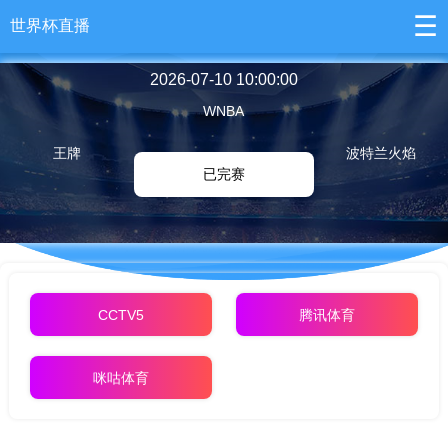
☰
世界杯直播
2026-07-10 10:00:00
WNBA
王牌
波特兰火焰
已完赛
CCTV5
腾讯体育
咪咕体育